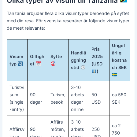
Olika typer av visum till Tanzania
Tanzania erbjuder flera olika visumtyper beroende på syftet
med din resa. För svenska resenärer är följande visumtyper
de mest relevanta:
Ungef
Pris
Handlä
ärlig
Visum
Giltigh
Syfte
2025
ggning
kostna
typ
et
(USD
stid
d i SEK
)
Turistvi
3-10
sum
90
Turism,
arbets
50
ca 550
(single
dagar
besök
dagar
USD
SEK
-entry)
online
Affärs
3-10
ca 2
Affärsv
90
möten,
arbets
250
750
isum
dagar
konfer
dagar
USD