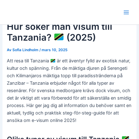
Hoppa
till
Main
innehåll
Hur söker man visum till
Men
Tanzania?
(2025)
Av
Sofia Lindholm
/
mars 10, 2025
Att resa till Tanzania
är ett äventyr fylld av exotisk natur,
kultur och spänning. Från de mäktiga djuren på Serengeti
och Kilimanjaros mäktiga topp till paradisstränderna på
Zanzibar – Tanzania erbjuder något för alla typer av
resenärer. För svenska medborgare krävs dock visum, och
det är viktigt att vara förberedd för att säkerställa en smidig
process. Här ger jag dig all information du behöver samt en
aktuell, tydlig och praktisk steg-för-steg-guide för att
ansöka om e-visum online 2025!