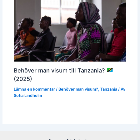
Behöver man visum till Tanzania?
(2025)
Lämna en kommentar
/
Behöver man visum?
,
Tanzania
/ Av
Sofia Lindholm