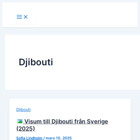
Hoppa
till
Main
Menu
innehåll
Djibouti
Djibouti
Visum till Djibouti från Sverige
(2025)
Sofia Lindholm
/
mars 10, 2025