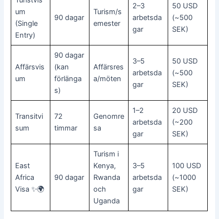
2–3
50 USD
um
Turism/s
90 dagar
arbetsda
(~500
(Single
emester
gar
SEK)
Entry)
90 dagar
3–5
50 USD
Affärsvis
(kan
Affärsres
arbetsda
(~500
um
förlänga
a/möten
gar
SEK)
s)
1–2
20 USD
Transitvi
72
Genomre
arbetsda
(~200
sum
timmar
sa
gar
SEK)
Turism i
East
Kenya,
3–5
100 USD
Africa
90 dagar
Rwanda
arbetsda
(~1000
Visa ✨🌍
och
gar
SEK)
Uganda