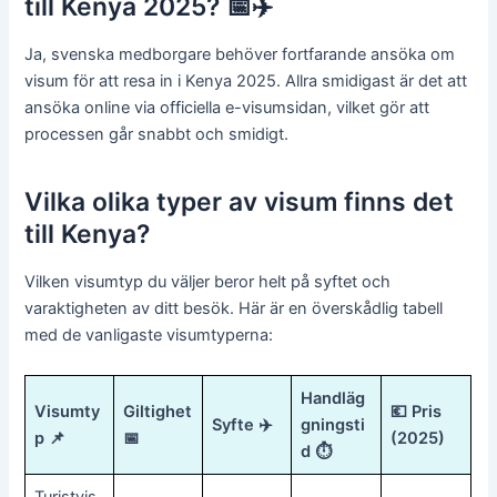
till Kenya 2025? 📅✈️
Ja, svenska medborgare behöver fortfarande ansöka om
visum för att resa in i Kenya 2025. Allra smidigast är det att
ansöka online via officiella e-visumsidan, vilket gör att
processen går snabbt och smidigt.
Vilka olika typer av visum finns det
till Kenya?
Vilken visumtyp du väljer beror helt på syftet och
varaktigheten av ditt besök. Här är en överskådlig tabell
med de vanligaste visumtyperna:
Handläg
Visumty
Giltighet
💶 Pris
Syfte ✈️
gningsti
p 📌
📅
(2025)
d ⏱️
Turistvis