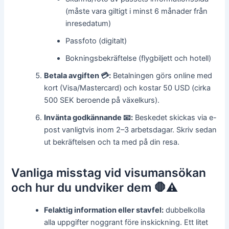
(måste vara giltigt i minst 6 månader från
inresedatum)
Passfoto (digitalt)
Bokningsbekräftelse (flygbiljett och hotell)
Betala avgiften 💳:
Betalningen görs online med
kort (Visa/Mastercard) och kostar 50 USD (cirka
500 SEK beroende på växelkurs).
Invänta godkännande 📧:
Beskedet skickas via e-
post vanligtvis inom 2–3 arbetsdagar. Skriv sedan
ut bekräftelsen och ta med på din resa.
Vanliga misstag vid visumansökan
och hur du undviker dem 🛑⚠️
Felaktig information eller stavfel:
dubbelkolla
alla uppgifter noggrant före inskickning. Ett litet