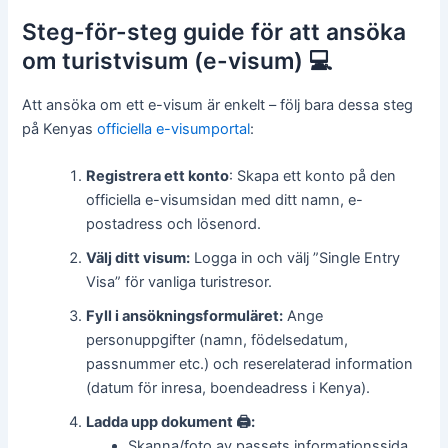
Steg-för-steg guide för att ansöka
om turistvisum (e-visum) 💻
Att ansöka om ett e-visum är enkelt – följ bara dessa steg
på Kenyas
officiella e-visumportal
:
Registrera ett konto
: Skapa ett konto på den
officiella e-visumsidan med ditt namn, e-
postadress och lösenord.
Välj ditt visum:
Logga in och välj ”Single Entry
Visa” för vanliga turistresor.
Fyll i ansökningsformuläret:
Ange
personuppgifter (namn, födelsedatum,
passnummer etc.) och reserelaterad information
(datum för inresa, boendeadress i Kenya).
Ladda upp dokument 🖨️:
Skanna/foto av passets informationssida