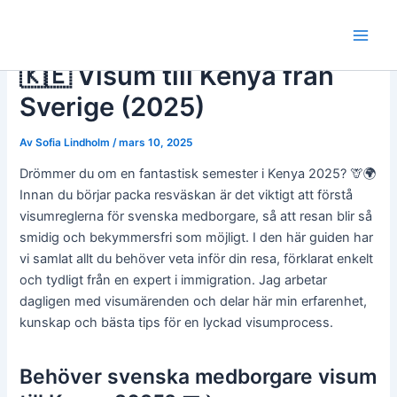
Hoppa
till
Main
innehåll
🇰🇪 Visum till Kenya från
Men
Sverige (2025)
Av
Sofia Lindholm
/
mars 10, 2025
Drömmer du om en fantastisk semester i Kenya 2025? 🦒🌍
Innan du börjar packa resväskan är det viktigt att förstå
visumreglerna för svenska medborgare, så att resan blir så
smidig och bekymmersfri som möjligt. I den här guiden har
vi samlat allt du behöver veta inför din resa, förklarat enkelt
och tydligt från en expert i immigration. Jag arbetar
dagligen med visumärenden och delar här min erfarenhet,
kunskap och bästa tips för en lyckad visumprocess.
Behöver svenska medborgare visum