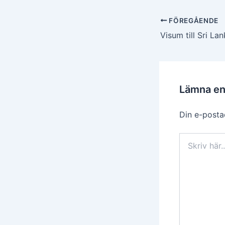
Inläggsnavigerin
FÖREGÅENDE
Visum till Sri La
Lämna e
Din e-posta
Skriv
här..