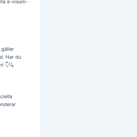
ella e-visum-
 gäller
id. Har du
! 👇🔍
ciella
enderar