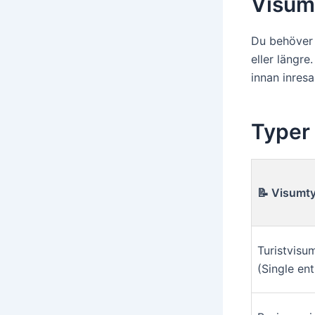
Visumf
Du behöver 
eller längr
innan inresa
Typer 
📝 Visumt
Turistvisu
(Single ent