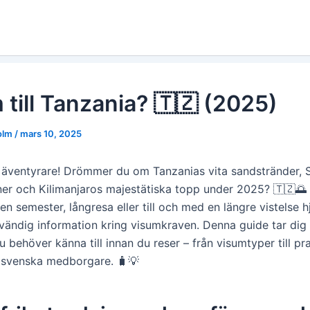
 till Tanzania? 🇹🇿 (2025)
holm
/
mars 10, 2025
ventyrare! Drömmer du om Tanzanias vita sandstränder, S
ner och Kilimanjaros majestätiska topp under 2025? 🇹🇿
en semester, långresa eller till och med en längre vistelse hj
vändig information kring visumkraven. Denna guide tar di
u behöver känna till innan du reser – från visumtyper till pr
r svenska medborgare. 🧳💡