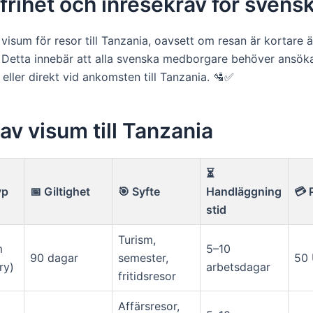
rihet och inresekrav för svens
visum för resor till Tanzania, oavsett om resan är kortare 
e. Detta innebär att alla svenska medborgare behöver ansö
 eller direkt vid ankomsten till Tanzania. 🛂✅
av visum till Tanzania
⏳
yp
📅 Giltighet
🎯 Syfte
Handläggning
💳 
stid
Turism,
m
5–10
90 dagar
semester,
50
ry)
arbetsdagar
fritidsresor
Affärsresor,