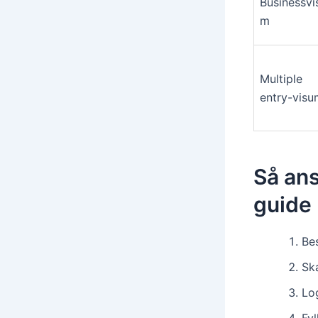
Businessvi
m
Multiple
entry-visu
Så ans
guide
Be
Sk
Log