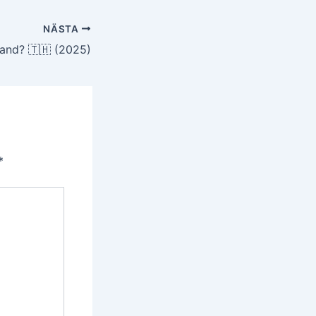
NÄSTA
iland? 🇹🇭 (2025)
*