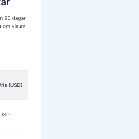
kar
än 90 dagar
ka om visum
Pris (USD)
 USD