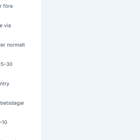
r före
e via
ler normalt
15–30
ntry
rbetsdagar
–10