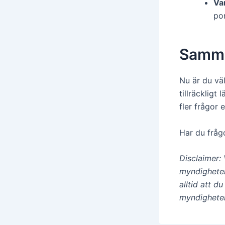
Va
por
Samma
Nu är du väl
tillräckligt
fler frågor
Har du frågo
Disclaimer: 
myndigheter
alltid att d
myndigheter