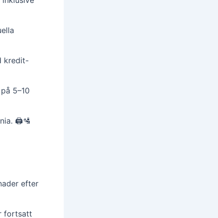
 inklusive
ella
 kredit-
m på 5–10
ia. 🖨️🛂
ånader efter
r fortsatt