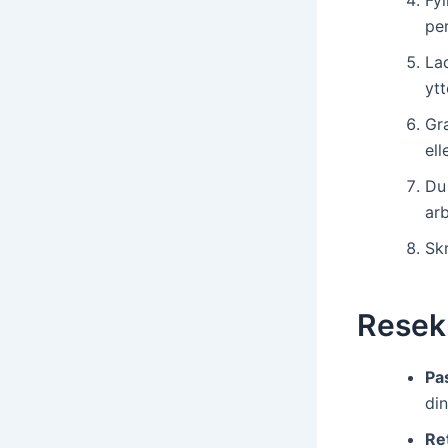
Fyl
pe
Lad
yt
Gr
ell
Du 
arb
Skr
Resekr
Pas
din
Ret