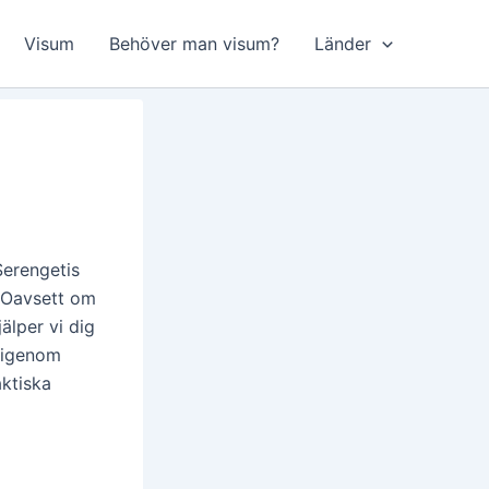
Visum
Behöver man visum?
Länder
erengetis
 Oavsett om
älper vi dig
g igenom
aktiska