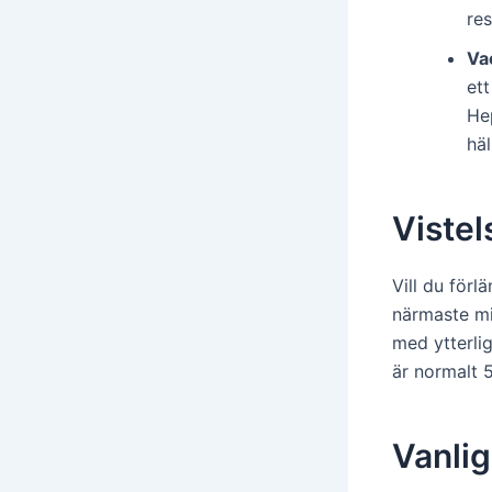
res
Va
et
Hep
häl
Vistel
Vill du för
närmaste mi
med ytterli
är normalt 
Vanlig