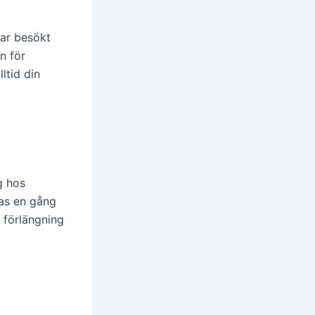
ar besökt
n för
ltid din
g hos
gas en gång
 förlängning