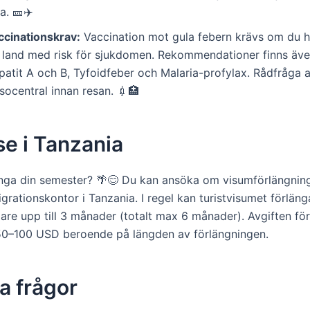
a. 🎫✈️
ccinationskrav:
Vaccination mot gula febern krävs om du h
t land med risk för sjukdomen. Rekommendationer finns äve
atit A och B, Tyfoidfeber och Malaria-profylax. Rådfråga al
socentral innan resan. 💉🏥
se i Tanzania
länga din semester? 🌴😊 Du kan ansöka om visumförlängnin
grationskontor i Tanzania. I regel kan turistvisumet förlän
gare upp till 3 månader (totalt max 6 månader). Avgiften för
50–100 USD beroende på längden av förlängningen.
a frågor