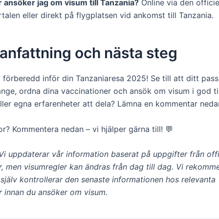
r ansöker jag om visum till Tanzania?
Online via den offici
talen eller direkt på flygplatsen vid ankomst till Tanzania.
nfattning och nästa steg
 förberedd inför din Tanzaniaresa 2025! Se till att ditt pass
 länge, ordna dina vaccinationer och ansök om visum i god t
 eller egna erfarenheter att dela? Lämna en kommentar nedan
r? Kommentera nedan – vi hjälper gärna till! 💬
Vi uppdaterar vår information baserat på uppgifter från offi
, men visumregler kan ändras från dag till dag. Vi rekomm
u själv kontrollerar den senaste informationen hos relevanta
 innan du ansöker om visum.