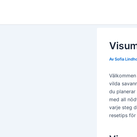
Hoppa
till
innehåll
Visum
Av
Sofia Lind
Välkommen ä
vilda savan
du planerar 
med all nöd
varje steg d
resetips fö