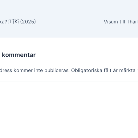
g
nka? 🇱🇰 (2025)
Visum till Tha
n kommentar
dress kommer inte publiceras.
Obligatoriska fält är märkta