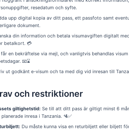
l noggrant i ansökningsformuläret med korrekt information,
rsonuppgifter, resedatum och syfte.
da upp digital kopia av ditt pass, ett passfoto samt eventu
terligare dokument.
anska din information och betala visumavgiften digitalt med
er betalkort. 💳
får en bekräftelse via mejl, och vanligtvis behandlas visu
etsdagar. 📧⌛️
iv ut godkänt e-visum och ta med dig vid inresan till Tanzan
av och restriktioner
sets giltighetstid:
Se till att ditt pass är giltigt minst 6 m
 planerade inresa i Tanzania. 🛂✅
urbiljett:
Du måste kunna visa en returbiljett eller biljett fö