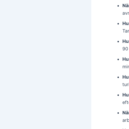
Nä
avr
Hu
Tan
Hur
90
Hur
min
Hu
tur
Hu
ef
Nä
ar