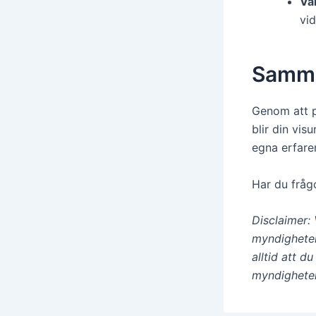
Va
vi
Samma
Genom att p
blir din vis
egna erfare
Har du frågo
Disclaimer: 
myndigheter
alltid att d
myndigheter