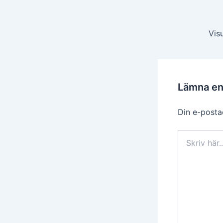
Inläggsnavigerin
Vis
Lämna e
Din e-posta
Skriv
här..