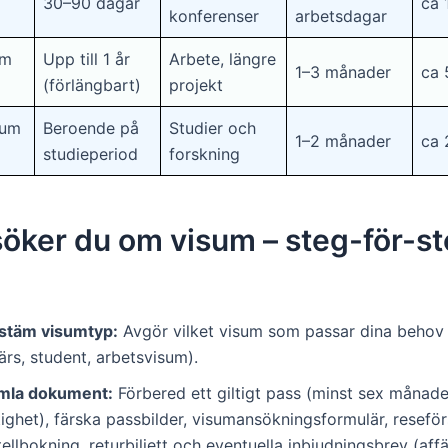
30–90 dagar
ca 
konferenser
arbetsdagar
um
Upp till 1 år
Arbete, längre
1–3 månader
ca 
(förlängbart)
projekt
sum
Beroende på
Studier och
1–2 månader
ca 
studieperiod
forskning
öker du om visum – steg-för-s
stäm visumtyp:
Avgör vilket visum som passar dina behov b
ärs, student, arbetsvisum).
mla dokument:
Förbered ett giltigt pass (minst sex månade
tighet), färska passbilder, visumansökningsformulär, reseför
ellbokning, returbiljett och eventuella inbjudningsbrev (aff