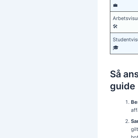
💼
Arbetsvis
🛠️
Studentvi
🎓
Så ans
guide
Be
aff
Sa
gil
hot