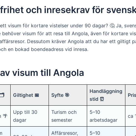
rihet och inresekrav för svens
ett visum för kortare vistelser under 90 dagar? 🤔 Ja, sven
behöver visum för att resa till Angola, även för kortare vi
 affärsresor. Dessutom kräver Angola att du har ett giltigt p
t och en bokad boendeadress vid inresa.
av visum till Angola
Handläggning
️
Giltighet 📅
Syfte 🎯
Pri
stid ⏰
Upp till 30
Turism och
5–10
m 🌴
ca 
dagar
semester
arbetsdagar
m
Affärsresor,
5–10