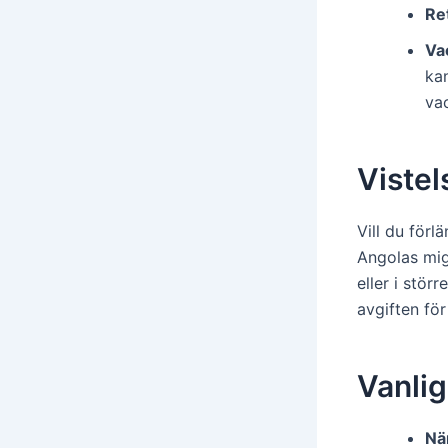
Ret
Va
ka
vac
Vistel
Vill du förl
Angolas mig
eller i stör
avgiften fö
Vanlig
Nä