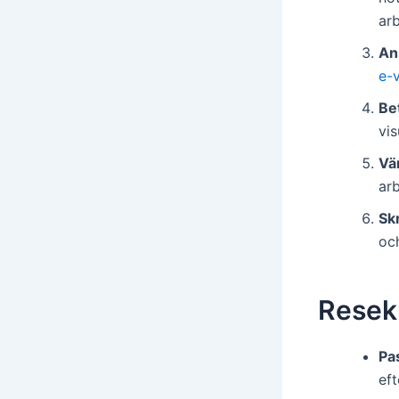
ar
An
e-
Be
vis
Vä
arb
Sk
och
Resekr
Pas
eft