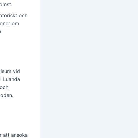
komst.
atoriskt och
ioner om
m.
visum vid
 i Luanda
 och
ioden.
 att ansöka