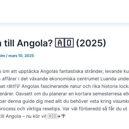
 till Angola? 🇦🇴 (2025)
holm
/
mars 10, 2025
om att upptäcka Angolas fantastiska stränder, levande kult
 affärer i det växande ekonomiska centrumet Luanda und
t rätt!💡 Angolas fascinerande natur och rika historia lockar
enärer. Oavsett om du planerar en kortare semesterresa ell
älper denna guide dig med allt du behöver veta kring visumk
rocess och viktiga resetips. Var väl förberedd så får du ut
till Angola – nu kör vi! 🇦🇴✈️🌴