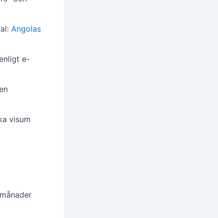
tal:
Angolas
nligt e-
en
ska visum
6 månader