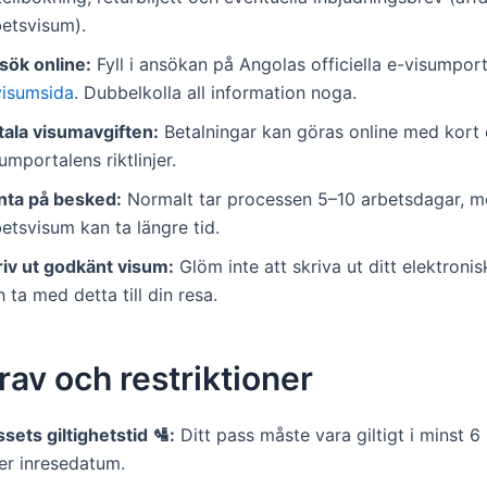
betsvisum).
sök online:
Fyll i ansökan på Angolas officiella e-visumpor
visumsida
. Dubbelkolla all information noga.
tala visumavgiften:
Betalningar kan göras online med kort e
umportalens riktlinjer.
nta på besked:
Normalt tar processen 5–10 arbetsdagar, m
etsvisum kan ta längre tid.
riv ut godkänt visum:
Glöm inte att skriva ut ditt elektroni
 ta med detta till din resa.
av och restriktioner
sets giltighetstid 🛂:
Ditt pass måste vara giltigt i minst 
er inresedatum.