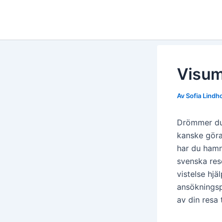
Hoppa
till
innehåll
Visum
Av
Sofia Lind
Drömmer du 
kanske göra
har du hamna
svenska res
vistelse hj
ansökningsp
av din resa 