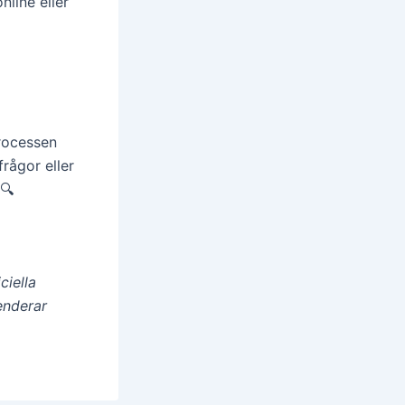
line eller
processen
frågor eller
🔍
ciella
enderar