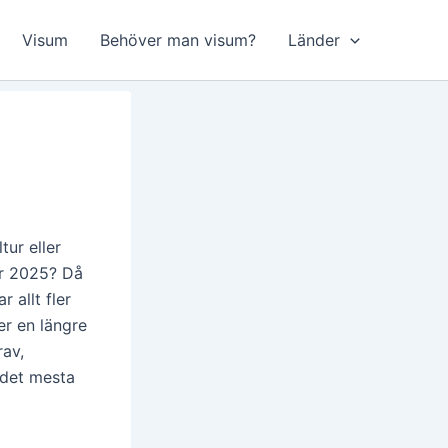
Visum
Behöver man visum?
Länder
ur eller
er 2025? Då
 allt fler
er en längre
rav,
 det mesta