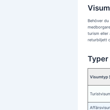
Visumf
Behöver du 
medborgare 
turism eller
returbiljet
Typer 
Visumtyp 
Turistvisu
Affärsvisu