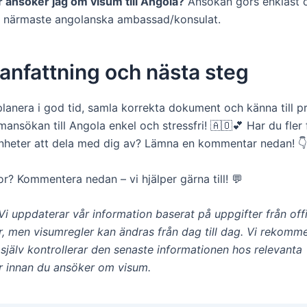
r ansöker jag om visum till Angola?
Ansökan görs enklast on
d närmaste angolanska ambassad/konsulat.
nfattning och nästa steg
lanera i god tid, samla korrekta dokument och känna till 
umansökan till Angola enkel och stressfri! 🇦🇴💕 Har du fler 
nheter att dela med dig av? Lämna en kommentar nedan! 👇
r? Kommentera nedan – vi hjälper gärna till! 💬
Vi uppdaterar vår information baserat på uppgifter från offi
, men visumregler kan ändras från dag till dag. Vi rekomm
u själv kontrollerar den senaste informationen hos relevanta
 innan du ansöker om visum.