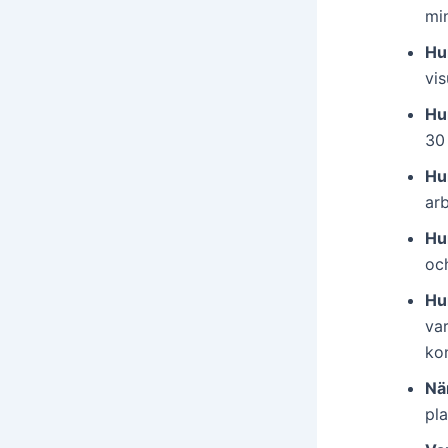
mi
Hu
vis
Hur
30 
Hur
arb
Hu
oc
Hu
va
kon
Nä
pl