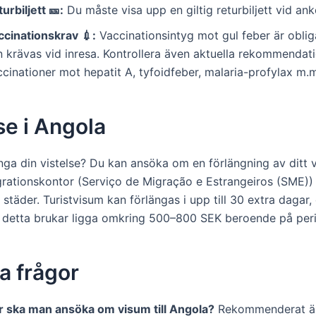
urbiljett 🎫:
Du måste visa upp en giltig returbiljett vid an
ccinationskrav 💉:
Vaccinationsintyg mot gul feber är oblig
n krävas vid inresa. Kontrollera även aktuella rekommendat
cinationer mot hepatit A, tyfoidfeber, malaria-profylax m.
se i Angola
änga din vistelse? Du kan ansöka om en förlängning av ditt 
rationskontor (Serviço de Migração e Estrangeiros (SME))
re städer. Turistvisum kan förlängas i upp till 30 extra dagar,
r detta brukar ligga omkring 500–800 SEK beroende på per
a frågor
r ska man ansöka om visum till Angola?
Rekommenderat är