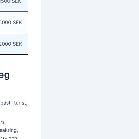
1500 SEK
5000 SEK
2000 SEK
teg
äst (turist,
rs
säkring,
ärs- och