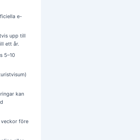
iciella e-
vis upp till
l ett år.
is 5–10
uristvisum)
ringar kan
ed
 veckor före