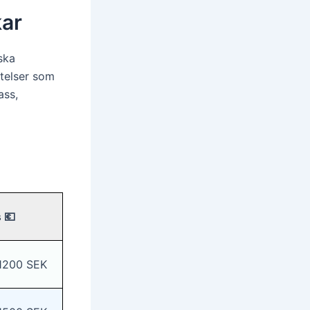
kar
ska
stelser som
ass,
s 💶
1200 SEK