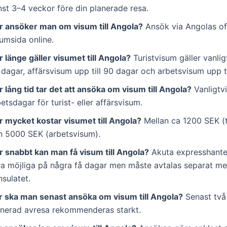
nst 3–4 veckor före din planerade resa.
r ansöker man om visum till Angola?
Ansök via Angolas off
umsida online.
 länge gäller visumet till Angola?
Turistvisum gäller vanligt
dagar, affärsvisum upp till 90 dagar och arbetsvisum upp til
 lång tid tar det att ansöka om visum till Angola?
Vanligtv
etsdagar för turist- eller affärsvisum.
r mycket kostar visumet till Angola?
Mellan ca 1200 SEK (t
h 5000 SEK (arbetsvisum).
r snabbt kan man få visum till Angola?
Akuta expresshante
ra möjliga på några få dagar men måste avtalas separat m
sulatet.
r ska man senast ansöka om visum till Angola?
Senast två
anerad avresa rekommenderas starkt.