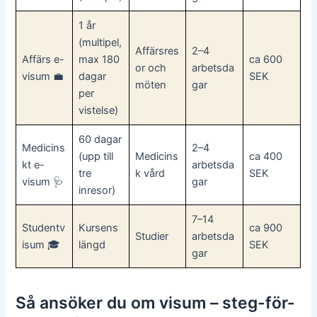
1 år
(multipel,
Affärsres
2–4
Affärs e-
max 180
ca 600
or och
arbetsda
visum 💼
dagar
SEK
möten
gar
per
vistelse)
60 dagar
Medicins
2–4
(upp till
Medicins
ca 400
kt e-
arbetsda
tre
k vård
SEK
visum 🩺
gar
inresor)
7–14
Studentv
Kursens
ca 900
Studier
arbetsda
isum 🎓
längd
SEK
gar
Så ansöker du om visum – steg-för-