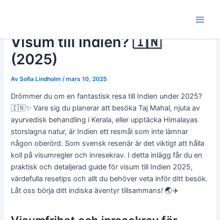
Hoppa
till
Main
innehåll
Visum till Indien? 🇮🇳
Men
(2025)
Av
Sofia Lindholm
/
mars 10, 2025
Drömmer du om en fantastisk resa till Indien under 2025?
🇮🇳✨ Vare sig du planerar att besöka Taj Mahal, njuta av
ayurvedisk behandling i Kerala, eller upptäcka Himalayas
storslagna natur, är Indien ett resmål som inte lämnar
någon oberörd. Som svensk resenär är det viktigt att hålla
koll på visumregler och inresekrav. I detta inlägg får du en
praktisk och detaljerad guide för visum till Indien 2025,
värdefulla resetips och allt du behöver veta inför ditt besök.
Låt oss börja ditt indiska äventyr tillsammans! 🌏✈️