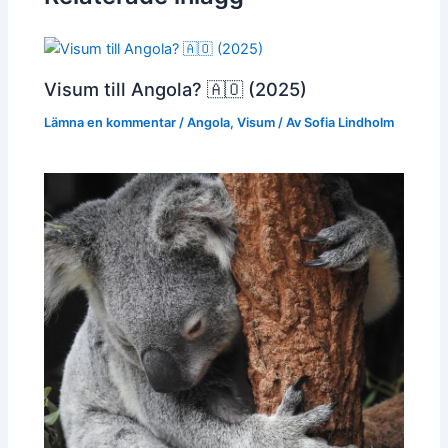
Visum till Angola? 🇦🇴 (2025)
Lämna en kommentar
/
Angola
,
Visum
/ Av
Sofia Lindholm