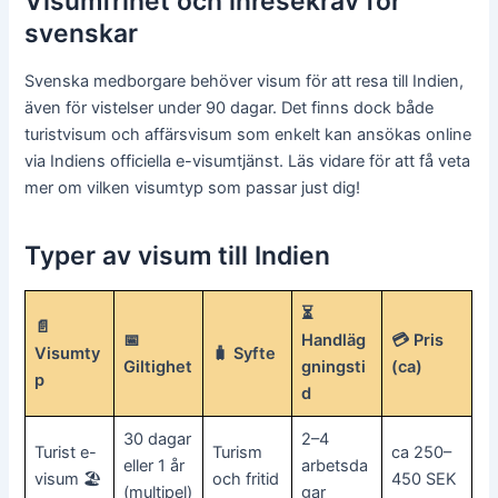
Visumfrihet och inresekrav för
svenskar
Svenska medborgare behöver visum för att resa till Indien,
även för vistelser under 90 dagar. Det finns dock både
turistvisum och affärsvisum som enkelt kan ansökas online
via Indiens officiella e-visumtjänst. Läs vidare för att få veta
mer om vilken visumtyp som passar just dig!
Typer av visum till Indien
⏳
📄
📅
Handläg
💳 Pris
Visumty
🧳 Syfte
Giltighet
gningsti
(ca)
p
d
30 dagar
2–4
Turist e-
Turism
ca 250–
eller 1 år
arbetsda
visum 🏖️
och fritid
450 SEK
(multipel)
gar