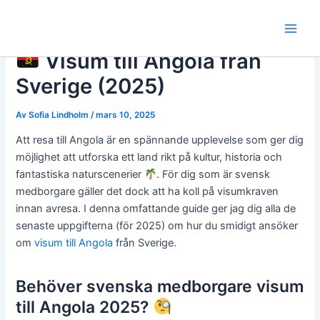
Hoppa
till
Main
innehåll
Visum till Angola från
Men
Sverige (2025)
Av
Sofia Lindholm
/
mars 10, 2025
Att resa till Angola är en spännande upplevelse som ger dig
möjlighet att utforska ett land rikt på kultur, historia och
fantastiska naturscenerier
. För dig som är svensk
medborgare gäller det dock att ha koll på visumkraven
innan avresa. I denna omfattande guide ger jag dig alla de
senaste uppgifterna (för 2025) om hur du smidigt ansöker
om
visum till Angola
från Sverige.
Behöver svenska medborgare visum
till Angola 2025?