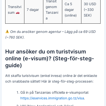
Transit
Ca 5
30 USD
Transitvi
genom
7 dagar
dagar
(~330
sum
Tanzani
(online)
SEK)
a
Om du ansöker genom agentur – Lägg på ca 69 USD
(~760 SEK).
Hur ansöker du om turistvisum
online (e-visum)? (Steg-för-steg-
guide)
Att skaffa turistvisum (enkel inresa) online är det enklaste
och snabbaste sättet! Här är steg-för-steg-processen:
Gå in på Tanzanias officiella e-visumportal:
https://eservices.immigration.go.tz/visa
.