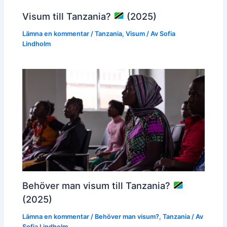
Visum till Tanzania?
(2025)
Lämna en kommentar
/
Tanzania
,
Visum
/ Av
Sofia
Lindholm
Behöver man visum till Tanzania?
(2025)
Lämna en kommentar
/
Behöver man visum?
,
Tanzania
/ Av
Sofia Lindholm