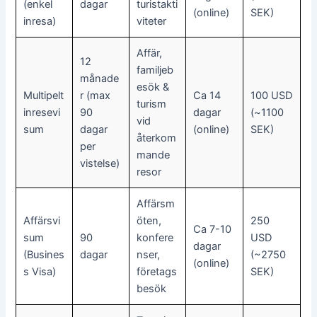
(enkel
dagar
turistakti
(online)
SEK)
inresa)
viteter
Affär,
12
familjeb
månade
esök &
Multipelt
r (max
Ca 14
100 USD
turism
inresevi
90
dagar
(~1100
vid
sum
dagar
(online)
SEK)
återkom
per
mande
vistelse)
resor
Affärsm
Affärsvi
öten,
250
Ca 7-10
sum
90
konfere
USD
dagar
(Busines
dagar
nser,
(~2750
(online)
s Visa)
företags
SEK)
besök