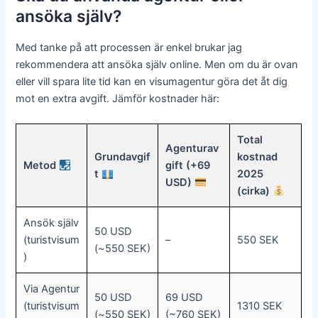
ansöka själv?
Med tanke på att processen är enkel brukar jag
rekommendera att ansöka själv online. Men om du är ovan
eller vill spara lite tid kan en visumagentur göra det åt dig
mot en extra avgift. Jämför kostnader här:
Total
Agenturav
Grundavgif
kostnad
Metod
gift (+69
t
2025
USD)
(cirka)
Ansök själv
50 USD
(turistvisum
–
550 SEK
(~550 SEK)
)
Via Agentur
50 USD
69 USD
(turistvisum
1310 SEK
(~550 SEK)
(~760 SEK)