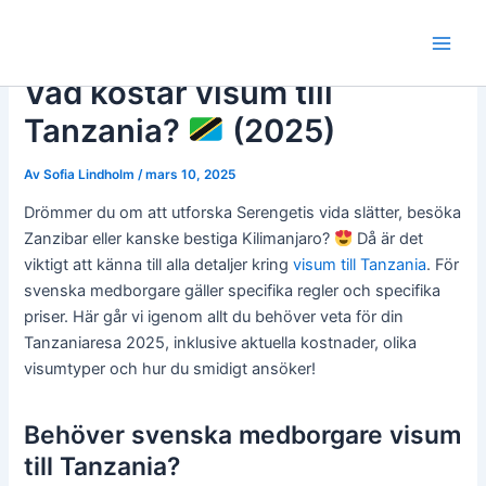
Hoppa
till
Main
innehåll
Vad kostar visum till
Men
Tanzania?
(2025)
Av
Sofia Lindholm
/
mars 10, 2025
Drömmer du om att utforska Serengetis vida slätter, besöka
Zanzibar eller kanske bestiga Kilimanjaro?
Då är det
viktigt att känna till alla detaljer kring
visum till Tanzania
. För
svenska medborgare gäller specifika regler och specifika
priser. Här går vi igenom allt du behöver veta för din
Tanzaniaresa 2025, inklusive aktuella kostnader, olika
visumtyper och hur du smidigt ansöker!
Behöver svenska medborgare visum
till Tanzania?