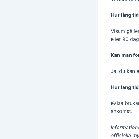
Hur lång ti
Visum gäller
eller 90 daga
Kan man fö
Ja, du kan 
Hur lång tid
eVisa bruka
ankomst.
Informatione
officiella m