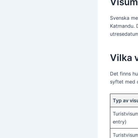
Visum
Svenska medb
Katmandu. D
utresedatum
Vilka 
Det finns h
syftet med d
Typ av vi
Turistvisu
entry)
Turistvisu