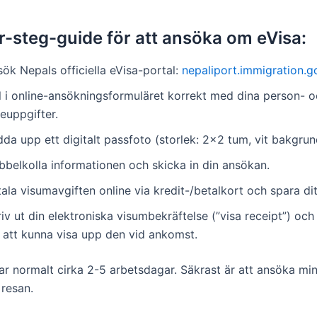
r-steg-guide för att ansöka om eVisa:
ök Nepals officiella eVisa-portal:
nepaliport.immigration.g
ll i online-ansökningsformuläret korrekt med dina person- 
euppgifter.
da upp ett digitalt passfoto (storlek: 2×2 tum, vit bakgrun
bbelkolla informationen och skicka in din ansökan.
ala visumavgiften online via kredit-/betalkort och spara dit
iv ut din elektroniska visumbekräftelse (”visa receipt”) och
r att kunna visa upp den vid ankomst.
ar normalt cirka 2-5 arbetsdagar. Säkrast är att ansöka min
 resan.