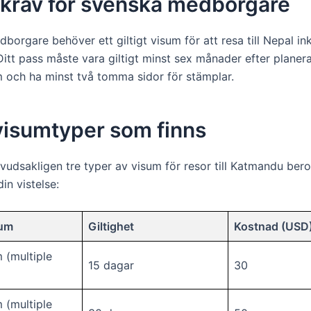
krav för svenska medborgare
orgare behöver ett giltigt visum för att resa till Nepal in
itt pass måste vara giltigt minst sex månader efter planer
 och ha minst två tomma sidor för stämplar.
visumtyper som finns
uvudsakligen tre typer av visum för resor till Katmandu ber
in vistelse:
sum
Giltighet
Kostnad (USD
m (multiple
15 dagar
30
m (multiple