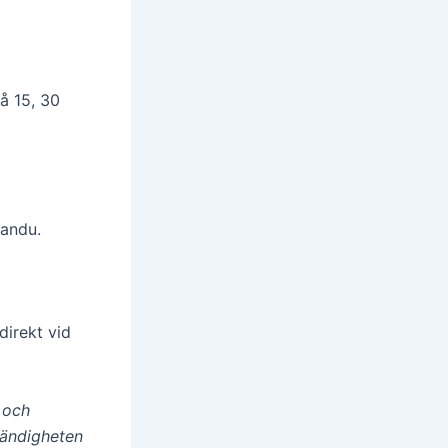
på 15, 30
mandu.
direkt vid
r och
ständigheten