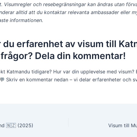
et. Visumregler och resebegränsningar kan ändras utan förv
derar alltid att du kontaktar relevanta ambassader eller m
aste informationen.
 du erfarenhet av visum till Ka
r frågor? Dela din kommentar!
kt Katmandu tidigare? Hur var din upplevelse med visum? E
️💬 Skriv en kommentar nedan – vi delar erfarenheter och s
g
and 🇳🇿 (2025)
Visum till M