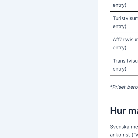
entry)
Turistvisu
entry)
Affärsvisu
entry)
Transitvis
entry)
*Priset ber
Hur m
Svenska med
ankomst (”V