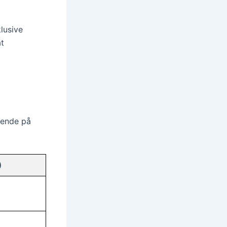
klusive
at
oende på
)