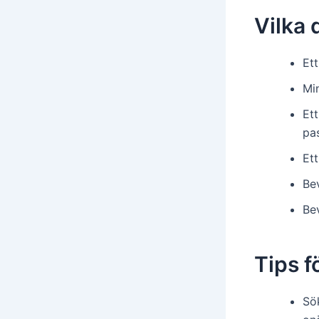
Vilka
Et
Min
Ett
pa
Ett
Bev
Bev
Tips f
Sök