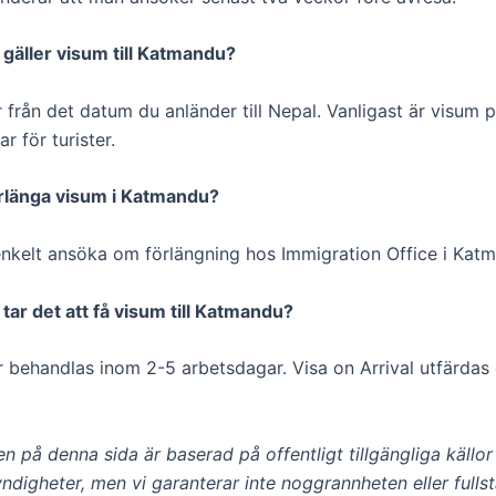
d gäller visum till Katmandu?
 från det datum du anländer till Nepal. Vanligast är visum 
r för turister.
rlänga visum i Katmandu?
enkelt ansöka om förlängning hos Immigration Office i Kat
 tar det att få visum till Katmandu?
r behandlas inom 2-5 arbetsdagar. Visa on Arrival utfärdas 
n på denna sida är baserad på offentligt tillgängliga källo
yndigheter, men vi garanterar inte noggrannheten eller full