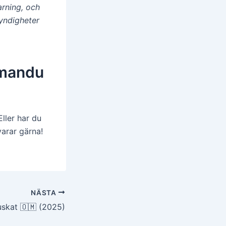
arning, och
yndigheter
tmandu
ller har du
varar gärna!
NÄSTA
uskat 🇴🇲 (2025)