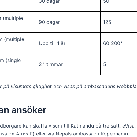
30 dagar
50
m (multiple
90 dagar
125
m (multiple
Upp till 1 år
60-200*
um (single
24 timmar
5
or på visumets giltighet och visas på ambassadens webbpla
an ansöker
borgare kan skaffa visum till Katmandu på tre sätt: eVisa,
isa on Arrival”) eller via Nepals ambassad i Köpenhamn.