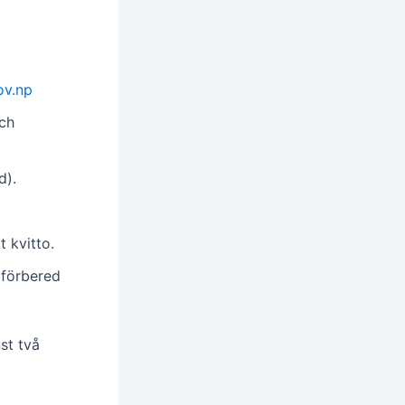
ov.np
och
d).
t kvitto.
 förbered
st två