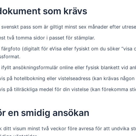
 dokument som krävs
t svenskt pass som är giltigt minst sex månader efter utres
st två tomma sidor i passet för stämplar.
 färgfoto (digitalt för eVisa eller fysiskt om du söker ”visa o
ssformat.
 ifyllt ansökningsformulär online eller fysisk blankett vid a
is på hotellbokning eller vistelseadress (kan krävas någon
is på tillräckliga medel för din vistelse (kan förekomma st
ör en smidig ansökan
 ditt visum minst två veckor före avresa för att undvika s