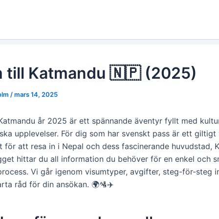
 till Katmandu 🇳🇵 (2025)
holm
/
mars 14, 2025
Katmandu år 2025 är ett spännande äventyr fyllt med kultur,
ska upplevelser. För dig som har svenskt pass är ett giltigt
t för att resa in i Nepal och dess fascinerande huvudstad, 
gget hittar du all information du behöver för en enkel och 
rocess. Vi går igenom visumtyper, avgifter, steg-för-steg i
rta råd för din ansökan. 🌍🛂✈️