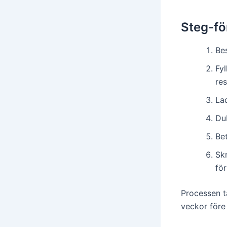
Steg-fö
Bes
Fy
res
Lad
Du
Bet
Skr
fö
Processen t
veckor före