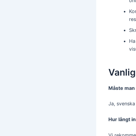
on
Ko
res
Skr
Ha 
vi
Vanlig
Måste man 
Ja, svenska
Hur långt i
Vi rekommen