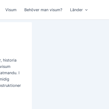
Visum
Behöver man visum?
Länder
 historia
 visum
Katmandu. I
smidig
nstruktioner