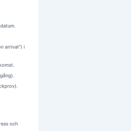
edatum.
n arrival”) i
nkomst.
 gång).
ickprov).
tress och