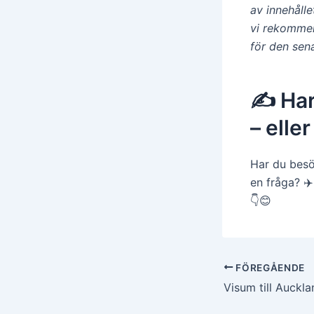
av innehåll
vi rekommen
för den sen
✍️ Har
– elle
Har du besö
en fråga? ✈
👇😊
Inläggsnavigerin
FÖREGÅENDE
Visum till Auckl