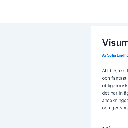
Hoppa
till
innehåll
Visum
Av
Sofia Lind
Att besöka 
och fantasti
obligatorisk
det här inlä
ansökningsp
och ger sma