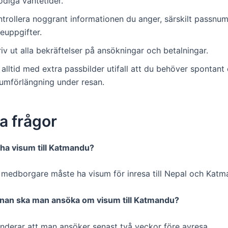
ödiga väntetider.
ntrollera noggrant informationen du anger, särskilt passn
euppgifter.
iv ut alla bekräftelser på ansökningar och betalningar.
alltid med extra passbilder utifall att du behöver spontant
sumförlängning under resan.
a frågor
ha visum till Katmandu?
 medborgare måste ha visum för inresa till Nepal och Katm
nnan ska man ansöka om visum till Katmandu?
derar att man ansöker senast två veckor före avresa.