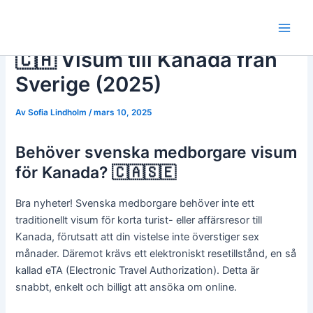
Hoppa
till
Main
innehåll
🇨🇦 Visum till Kanada från
Men
Sverige (2025)
Av
Sofia Lindholm
/
mars 10, 2025
Behöver svenska medborgare visum
för Kanada? 🇨🇦🇸🇪
Bra nyheter! Svenska medborgare behöver inte ett
traditionellt visum för korta turist- eller affärsresor till
Kanada, förutsatt att din vistelse inte överstiger sex
månader. Däremot krävs ett elektroniskt resetillstånd, en så
kallad eTA (Electronic Travel Authorization). Detta är
snabbt, enkelt och billigt att ansöka om online.