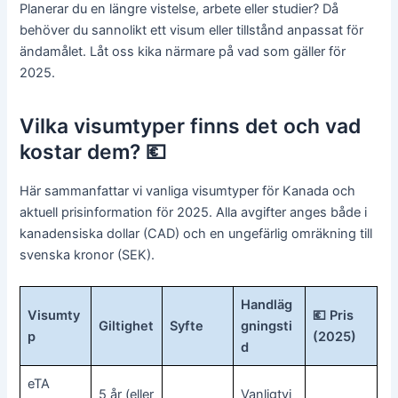
Planerar du en längre vistelse, arbete eller studier? Då
behöver du sannolikt ett visum eller tillstånd anpassat för
ändamålet. Låt oss kika närmare på vad som gäller för
2025.
Vilka visumtyper finns det och vad
kostar dem? 💶
Här sammanfattar vi vanliga visumtyper för Kanada och
aktuell prisinformation för 2025. Alla avgifter anges både i
kanadensiska dollar (CAD) och en ungefärlig omräkning till
svenska kronor (SEK).
Handläg
Visumty
💶 Pris
Giltighet
Syfte
gningsti
p
(2025)
d
eTA
5 år (eller
Vanligtvi