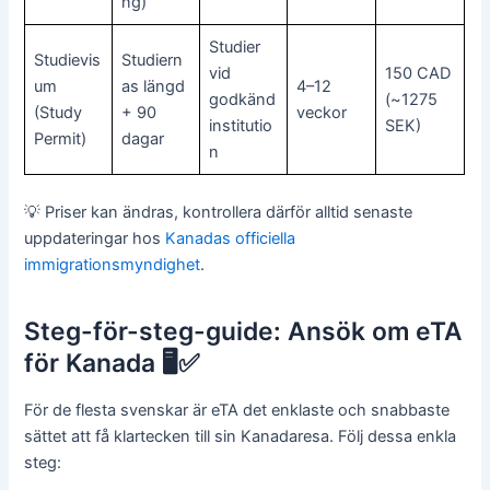
ng)
Studier
Studievis
Studiern
vid
150 CAD
um
as längd
4–12
godkänd
(~1275
(Study
+ 90
veckor
institutio
SEK)
Permit)
dagar
n
💡 Priser kan ändras, kontrollera därför alltid senaste
uppdateringar hos
Kanadas officiella
immigrationsmyndighet
.
Steg-för-steg-guide: Ansök om eTA
för Kanada 🖥️✅
För de flesta svenskar är eTA det enklaste och snabbaste
sättet att få klartecken till sin Kanadaresa. Följ dessa enkla
steg: