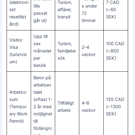
(elektroni
Turism,
7 CAD
tills
s under
skt
affärer,
(~60
passet
72
resetillst
transit
SEK)
går ut)
timmar
ånd)
Upp till
Visitor
sex
Turism,
100 CAD
Visa
2–4
månader
familjebe
(~850
(turistvis
veckor
per
sök
SEK)
um)
besök
Beror på
arbetsav
Arbetsvi
talet
sum
(oftast 1-
155 CAD
Tillfälligt
4–8
(Tempor
2 år med
(~1300
arbete
veckor
ary Work
möjlighet
SEK)
Permit)
till
förlängni