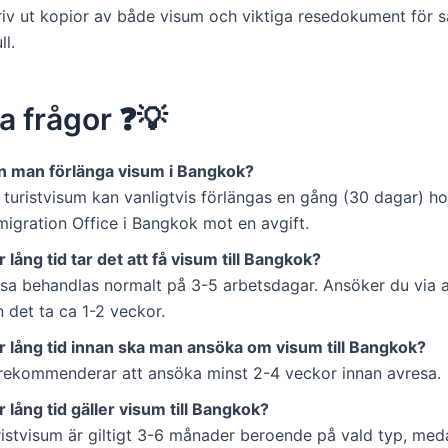
riv ut kopior av både visum och viktiga resedokument för 
ll.
a frågor ❓💡
n man förlänga visum i Bangkok?
 turistvisum kan vanligtvis förlängas en gång (30 dagar) h
migration Office i Bangkok mot en avgift.
 lång tid tar det att få visum till Bangkok?
isa behandlas normalt på 3-5 arbetsdagar. Ansöker du via
 det ta ca 1-2 veckor.
r lång tid innan ska man ansöka om visum till Bangkok?
 rekommenderar att ansöka minst 2-4 veckor innan avresa.
 lång tid gäller visum till Bangkok?
ristvisum är giltigt 3-6 månader beroende på vald typ, med