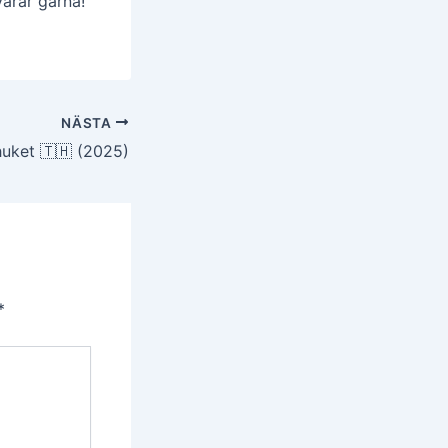
varar gärna!
NÄSTA
Phuket 🇹🇭 (2025)
*