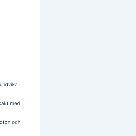
 undvika
xakt med
foton och