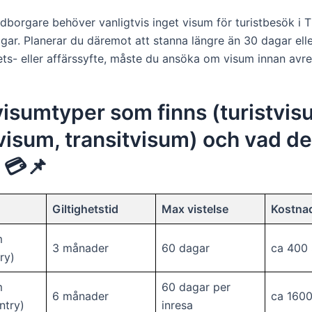
borgare behöver vanligtvis inget visum för turistbesök i T
gar. Planerar du däremot att stanna längre än 30 dagar ell
bets- eller affärssyfte, måste du ansöka om visum innan avre
visumtyper som finns (turistvis
visum, transitvisum) och vad de
 💳📌
Giltighetstid
Max vistelse
Kostnad
m
3 månader
60 dagar
ca 400
ry)
m
60 dagar per
6 månader
ca 160
ntry)
inresa