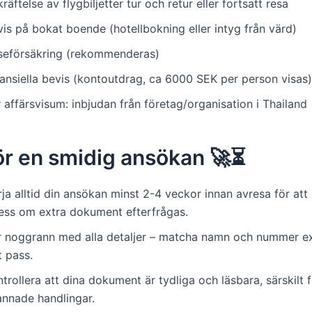
räftelse av flygbiljetter tur och retur eller fortsatt resa
is på bokat boende (hotellbokning eller intyg från värd)
seförsäkring (rekommenderas)
nansiella bevis (kontoutdrag, ca 6000 SEK per person visas)
 affärsvisum: inbjudan från företag/organisation i Thailand
ör en smidig ansökan 🚀⏳
ja alltid din ansökan minst 2-4 veckor innan avresa för att
ress om extra dokument efterfrågas.
r noggrann med alla detaljer – matcha namn och nummer e
t pass.
trollera att dina dokument är tydliga och läsbara, särskilt 
annade handlingar.