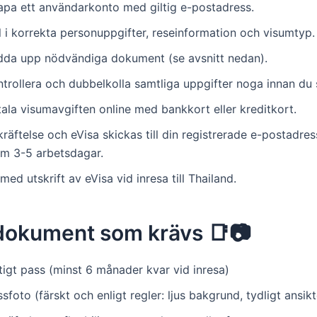
apa ett användarkonto med giltig e-postadress.
l i korrekta personuppgifter, reseinformation och visumtyp.
dda upp nödvändiga dokument (se avsnitt nedan).
trollera och dubbelkolla samtliga uppgifter noga innan du s
ala visumavgiften online med bankkort eller kreditkort.
räftelse och eVisa skickas till din registrerade e-postadress
om 3-5 arbetsdagar.
med utskrift av eVisa vid inresa till Thailand.
 dokument som krävs 📑📷
tigt pass (minst 6 månader kvar vid inresa)
sfoto (färskt och enligt regler: ljus bakgrund, tydligt ansikt