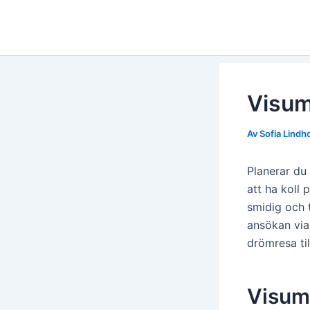
Hoppa
till
innehåll
Visum
Av
Sofia Lind
Planerar du 
att ha koll 
smidig och t
ansökan via 
drömresa ti
Visum