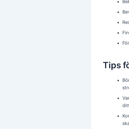
Bek
Bev
Re
Fi
För
Tips f
Bör
st
Va
dit
Kon
sk