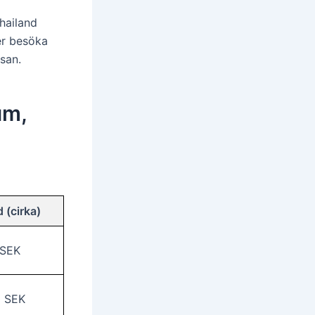
hailand
er besöka
san.
um,
 (cirka)
 SEK
0 SEK