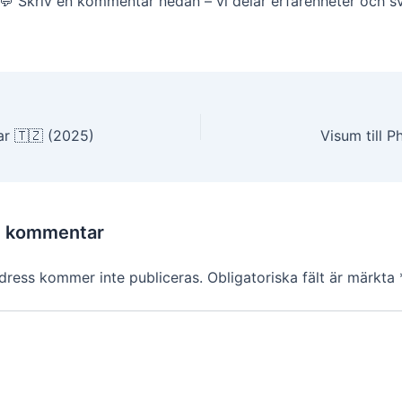
️💬 Skriv en kommentar nedan – vi delar erfarenheter och s
g
ar 🇹🇿 (2025)
Visum till 
n kommentar
dress kommer inte publiceras.
Obligatoriska fält är märkta