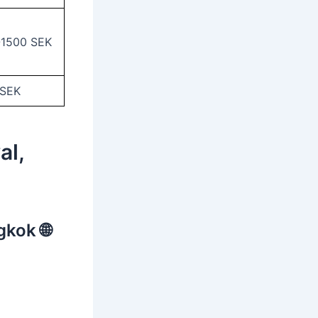
-1500 SEK
 SEK
al,
gkok 🌐