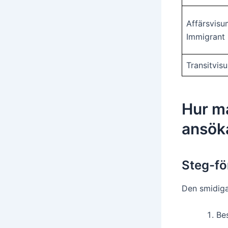
Affärsvisu
Immigrant 
Transitvis
Hur ma
ansök
Steg-fö
Den smidigas
Be