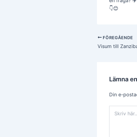
en fråga? ✈
👇😊
Inläggsnavigerin
FÖREGÅENDE
Visum till Zanzib
Lämna e
Din e-posta
Skriv
här..