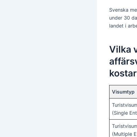
Svenska med
under 30 da
landet i ar
Vilka 
affärs
kostar
Visumtyp
Turistvisu
(Single Ent
Turistvisu
(Multiple E