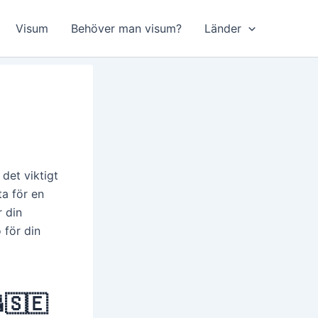
Visum
Behöver man visum?
Länder
det viktigt
ta för en
r din
 för din
🇸🇪