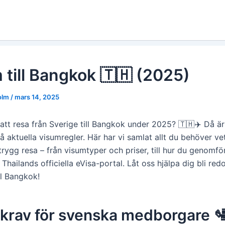
 till Bangkok 🇹🇭 (2025)
holm
/
mars 14, 2025
att resa från Sverige till Bangkok under 2025? 🇹🇭✈️ Då är 
på aktuella visumregler. Här har vi samlat allt du behöver ve
rygg resa – från visumtyper och priser, till hur du genomfö
Thailands officiella eVisa-portal. Låt oss hjälpa dig bli redo
ll Bangkok!
krav för svenska medborgare 