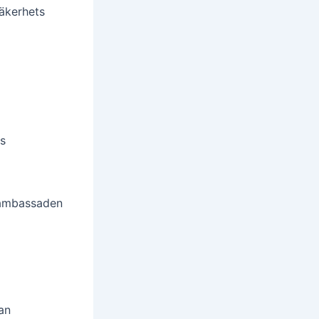
säkerhets
os
 ambassaden
an