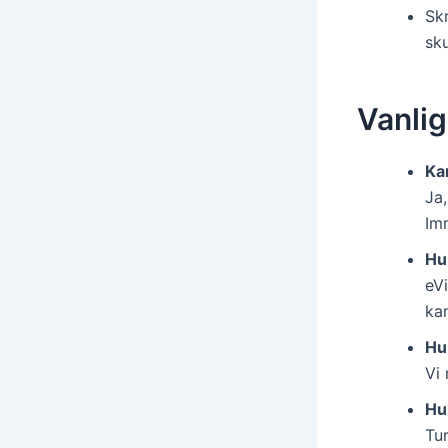
Sk
sku
Vanlig
Ka
Ja,
Im
Hur
eV
kan
Hu
Vi
Hur
Tu