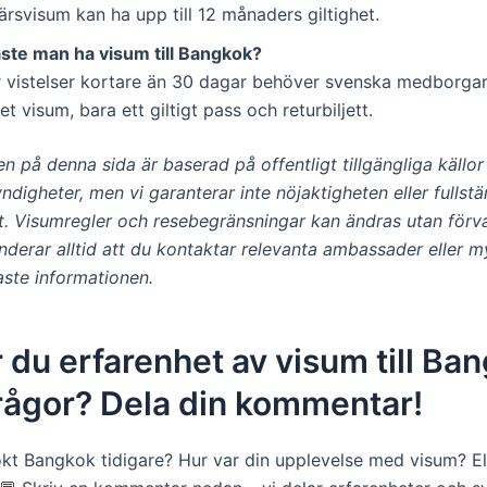
ärsvisum kan ha upp till 12 månaders giltighet.
ste man ha visum till Bangkok?
r vistelser kortare än 30 dagar behöver svenska medborga
et visum, bara ett giltigt pass och returbiljett.
n på denna sida är baserad på offentligt tillgängliga källo
yndigheter, men vi garanterar inte nöjaktigheten eller fullst
et. Visumregler och resebegränsningar kan ändras utan förv
derar alltid att du kontaktar relevanta ambassader eller m
aste informationen.
 du erfarenhet av visum till Ba
frågor? Dela din kommentar!
kt Bangkok tidigare? Hur var din upplevelse med visum? El