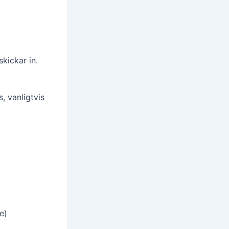
kickar in.
, vanligtvis
e)