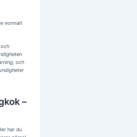
re normalt
r och
ändigheten
arning, och
yndigheter
ngkok –
ler har du