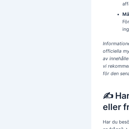
aff
Må
Fö
ing
Informatione
officiella m
av innehåll
vi rekommen
för den sen
✍️ Har
eller 
Har du besö