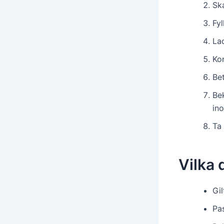
Sk
Fyl
La
Kon
Bet
Bek
in
Ta 
Vilka
Gil
Pas