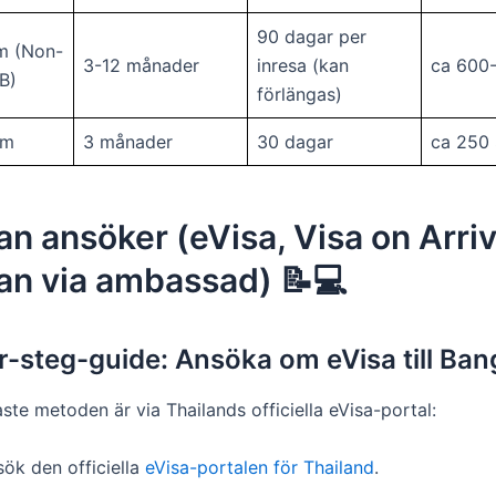
90 dagar per
m (Non-
3-12 månader
inresa (kan
ca 600
B)
förlängas)
um
3 månader
30 dagar
ca 250
n ansöker (eVisa, Visa on Arriv
an via ambassad) 📝💻
r-steg-guide: Ansöka om eVisa till Ban
te metoden är via Thailands officiella eVisa-portal:
sök den officiella
eVisa-portalen för Thailand
.