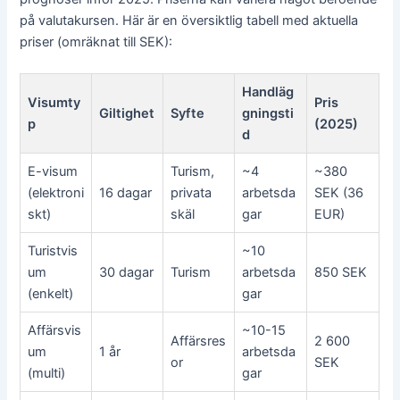
på valutakursen. Här är en översiktlig tabell med aktuella
priser (omräknat till SEK):
Handläg
Visumty
Pris
Giltighet
Syfte
gningsti
p
(2025)
d
E-visum
Turism,
~4
~380
(elektroni
16 dagar
privata
arbetsda
SEK (36
skt)
skäl
gar
EUR)
Turistvis
~10
um
30 dagar
Turism
arbetsda
850 SEK
(enkelt)
gar
Affärsvis
~10-15
Affärsres
2 600
um
1 år
arbetsda
or
SEK
(multi)
gar