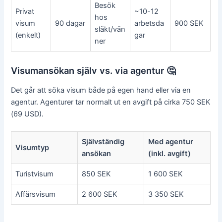
Besök
Privat
~10-12
hos
visum
90 dagar
arbetsda
900 SEK
släkt/vän
(enkelt)
gar
ner
Visumansökan själv vs. via agentur 🤔
Det går att söka visum både på egen hand eller via en
agentur. Agenturer tar normalt ut en avgift på cirka 750 SEK
(69 USD).
Självständig
Med agentur
Visumtyp
ansökan
(inkl. avgift)
Turistvisum
850 SEK
1 600 SEK
Affärsvisum
2 600 SEK
3 350 SEK