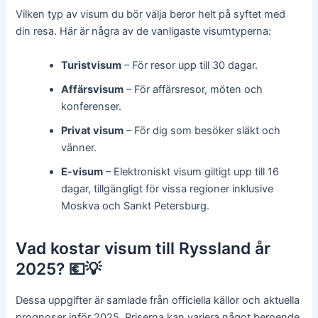
Vilken typ av visum du bör välja beror helt på syftet med
din resa. Här är några av de vanligaste visumtyperna:
Turistvisum
– För resor upp till 30 dagar.
Affärsvisum
– För affärsresor, möten och
konferenser.
Privat visum
– För dig som besöker släkt och
vänner.
E-visum
– Elektroniskt visum giltigt upp till 16
dagar, tillgängligt för vissa regioner inklusive
Moskva och Sankt Petersburg.
Vad kostar visum till Ryssland år
2025? 💶💡
Dessa uppgifter är samlade från officiella källor och aktuella
prognoser inför 2025. Priserna kan variera något beroende