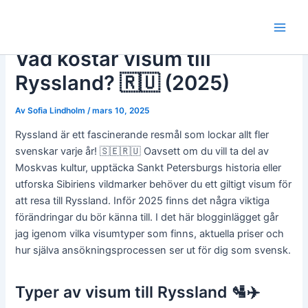
Hoppa
till
Main
innehåll
Vad kostar visum till
Men
Ryssland? 🇷🇺 (2025)
Av
Sofia Lindholm
/
mars 10, 2025
Ryssland är ett fascinerande resmål som lockar allt fler
svenskar varje år! 🇸🇪🇷🇺 Oavsett om du vill ta del av
Moskvas kultur, upptäcka Sankt Petersburgs historia eller
utforska Sibiriens vildmarker behöver du ett giltigt visum för
att resa till Ryssland. Inför 2025 finns det några viktiga
förändringar du bör känna till. I det här blogginlägget går
jag igenom vilka visumtyper som finns, aktuella priser och
hur själva ansökningsprocessen ser ut för dig som svensk.
Typer av visum till Ryssland 🛂✈️