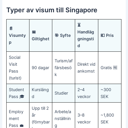
Typer av visum till Singapore
⏳
📄
📅
Handläg
Visumty
🎯 Syfte
💶 Pris
Giltighet
gningsti
p
d
Social
Turism/af
Visit
Direkt vid
90 dagar
färsbesö
Gratis 🆓
Pass
ankomst
k
(turist)
Student
Kursläng
2–4
~300
Studier
Pass 🎓
d
veckor
SEK
Upp till 2
Employ
Arbete/a
år
3–8
~1,800
ment
nställnin
(förnybar
veckor
SEK
Pass 💼
g