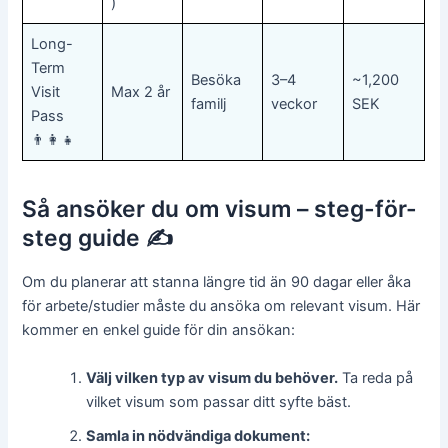
)
Long-
Term
Besöka
3–4
~1,200
Visit
Max 2 år
familj
veckor
SEK
Pass
👨‍👩‍👧
Så ansöker du om visum – steg-för-
steg guide ✍️
Om du planerar att stanna längre tid än 90 dagar eller åka
för arbete/studier måste du ansöka om relevant visum. Här
kommer en enkel guide för din ansökan:
Välj vilken typ av visum du behöver.
Ta reda på
vilket visum som passar ditt syfte bäst.
Samla in nödvändiga dokument: