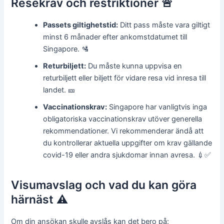
Resekrav och restriktioner 🚨
Passets giltighetstid:
Ditt pass måste vara giltigt
minst 6 månader efter ankomstdatumet till
Singapore. 🛂
Returbiljett:
Du måste kunna uppvisa en
returbiljett eller biljett för vidare resa vid inresa till
landet. 🎫
Vaccinationskrav:
Singapore har vanligtvis inga
obligatoriska vaccinationskrav utöver generella
rekommendationer. Vi rekommenderar ändå att
du kontrollerar aktuella uppgifter om krav gällande
covid-19 eller andra sjukdomar innan avresa. 💉✅
Visumavslag och vad du kan göra
härnäst ⚠️
Om din ansökan skulle avslås kan det bero på: