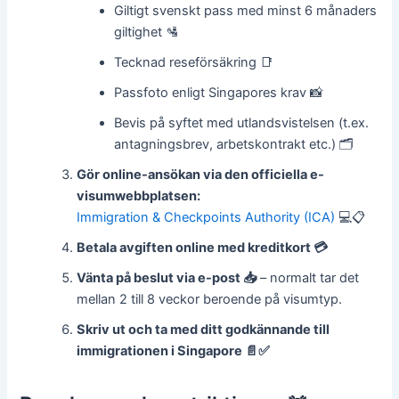
Giltigt svenskt pass med minst 6 månaders
giltighet 🛂
Tecknad reseförsäkring 📑
Passfoto enligt Singapores krav 📸
Bevis på syftet med utlandsvistelsen (t.ex.
antagningsbrev, arbetskontrakt etc.) 🗂️
Gör online-ansökan via den officiella e-
visumwebbplatsen:
Immigration & Checkpoints Authority (ICA)
💻📋
Betala avgiften online med kreditkort 💳
Vänta på beslut via e-post 📥
– normalt tar det
mellan 2 till 8 veckor beroende på visumtyp.
Skriv ut och ta med ditt godkännande till
immigrationen i Singapore 📄✅