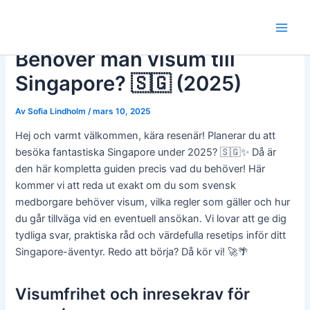
Hoppa
till
Main
innehåll
Behöver man visum till
Men
Singapore? 🇸🇬 (2025)
Av
Sofia Lindholm
/
mars 10, 2025
Hej och varmt välkommen, kära resenär! Planerar du att
besöka fantastiska Singapore under 2025? 🇸🇬✨ Då är
den här kompletta guiden precis vad du behöver! Här
kommer vi att reda ut exakt om du som svensk
medborgare behöver visum, vilka regler som gäller och hur
du går tillväga vid en eventuell ansökan. Vi lovar att ge dig
tydliga svar, praktiska råd och värdefulla resetips inför ditt
Singapore-äventyr. Redo att börja? Då kör vi! 🚀🌴
Visumfrihet och inresekrav för