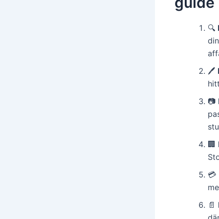
guide 
🔍
din
aff
🖊️
hit
📷
pas
stu
🏢
St
💳
med
📄
dä