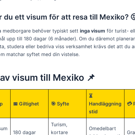
du ett visum för att resa till Mexiko? 
a medborgare behöver typiskt sett
inga visum
för turist- el
ål upp till 180 dagar (6 månader). Om du däremot planerar
eta, studera eller bedriva viss verksamhet krävs det att du
om matchar syftet med din vistelse.
av visum till Mexiko 📌
⏳
p
📅 Giltighet
🎯 Syfte
Handläggning
💳 
stid
Turism,
isum
Omedelbart
180 dagar
kortare
Gra