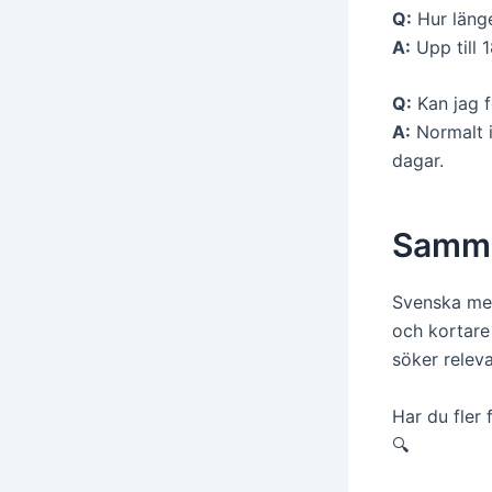
Q:
Hur länge
A:
Upp till 
Q:
Kan jag f
A:
Normalt i
dagar.
Samman
Svenska medb
och kortare 
söker relev
Har du fler
🔍