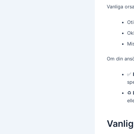
Vanliga orsa
Oti
Okl
Mis
Om din ansö
✅
spe
♻️
el
Vanlig