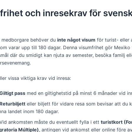
rihet och inresekrav för svensk
 medborgare behöver du
inte något visum
för turist- eller
som varar upp till 180 dagar. Denna visumfrihet gör Mexiko ti
mål där du smidigt kan njuta av semester, besöka familj elle
ärsevenemang.
er vissa viktiga krav vid inresa:
Giltigt pass
med en giltighetstid på minst 6 månader vid i
Returbiljett
eller biljett för vidare resa som bevisar att d
mna landet inom 180 dagar.
Vid ankomsten måste du eventuellt fylla i ett
turistkort (F
gratoria Múltiple)
, antingen vid ankomst eller online före a