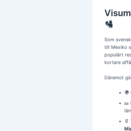
Visumf
🛂
Som svensk
till Mexiko 
populärt res
kortare aff
Däremot gäll
🌍
🎫
lä
📄 
Mi