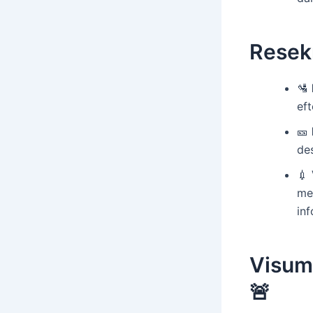
Resekr
🛂
eft
🎫
des
💉
me
in
Visum
🚨