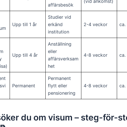
(vid ankomst)
affärsbesök
Studier vid
Upp till 1 år
erkänd
2-4 veckor
ca.
sum
institution
Anställning
um
eller
Upp till 4 år
4-8 veckor
ca.
y
affärsverksam
isa)
het
ent
Permanent
svi
Permanent
flytt eller
4-8 veckor
ca.
pensionering
öker du om visum – steg-för-s