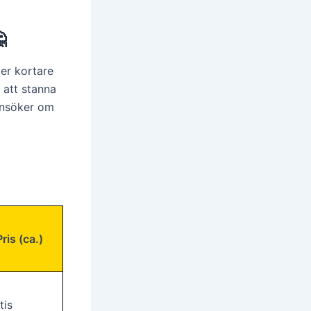

ler kortare
 att stanna
 ansöker om
Pris (ca.)
tis