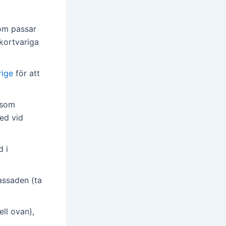
som passar
 kortvariga
rige
för att
åsom
ked vid
 i
assaden (ta
ll ovan),