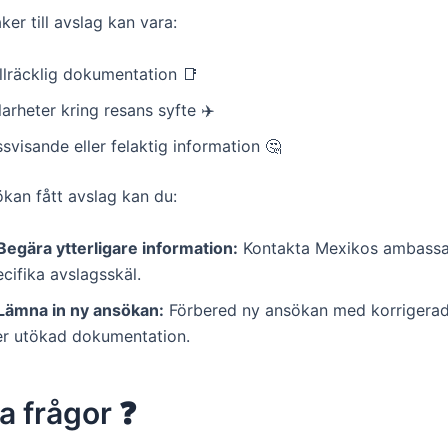
ker till avslag kan vara:
llräcklig dokumentation 📑
arheter kring resans syfte ✈️
svisande eller felaktig information 🤔
kan fått avslag kan du:
Begära ytterligare information:
Kontakta Mexikos ambassa
cifika avslagsskäl.
Lämna in ny ansökan:
Förbered ny ansökan med korrigerad
ler utökad dokumentation.
a frågor ❓