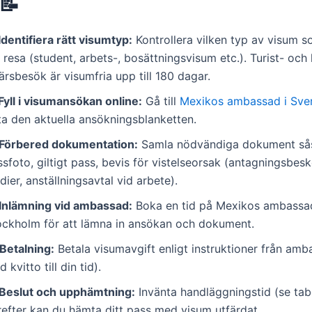
📝
Identifiera rätt visumtyp:
Kontrollera vilken typ av visum 
 resa (student, arbets-, bosättningsvisum etc.). Turist- och
ärsbesök är visumfria upp till 180 dagar.
Fyll i visumansökan online:
Gå till
Mexikos ambassad i Sve
ta den aktuella ansökningsblanketten.
Förbered dokumentation:
Samla nödvändiga dokument s
sfoto, giltigt pass, bevis för vistelseorsak (antagningsbes
dier, anställningsavtal vid arbete).
Inlämning vid ambassad:
Boka en tid på Mexikos ambassad
ockholm för att lämna in ansökan och dokument.
Betalning:
Betala visumavgift enligt instruktioner från amb
 kvitto till din tid).
Beslut och upphämtning:
Invänta handläggningstid (se tabe
refter kan du hämta ditt pass med visum utfärdat.