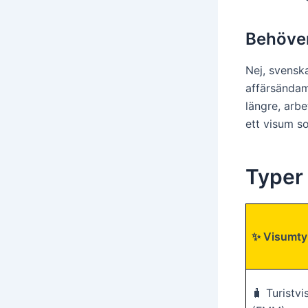
Behöver 
Nej, svensk
affärsändam
längre, arb
ett visum s
Typer 
✨ Visumty
🧳 Turistv