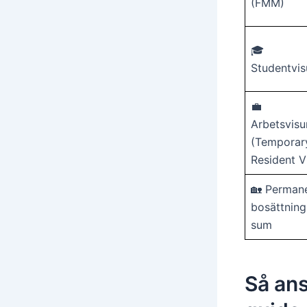
(FMM)
🎓
Studentvi
💼
Arbetsvis
(Temporar
Resident V
🏡 Perman
bosättning
sum
Så ans