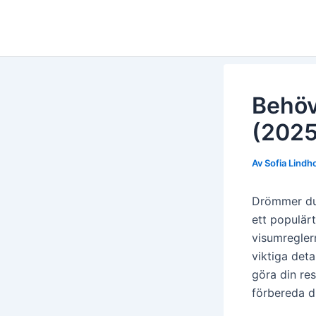
Hoppa
till
innehåll
Behöv
(2025
Av
Sofia Lind
Drömmer du 
ett populär
visumregler
viktiga deta
göra din re
förbereda di