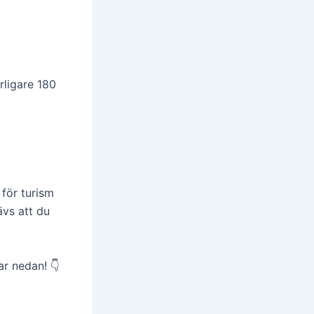
rligare 180
 för turism
ävs att du
ar nedan! 👇