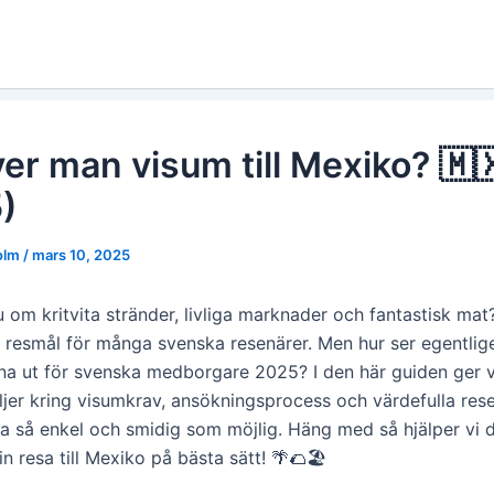
er man visum till Mexiko? 🇲
)
holm
/
mars 10, 2025
om kritvita stränder, livliga marknader och fantastisk mat
t resmål för många svenska resenärer. Men hur ser egentlig
na ut för svenska medborgare 2025? I den här guiden ger vi
ljer kring visumkrav, ansökningsprocess och värdefulla rese
sa så enkel och smidig som möjlig. Häng med så hjälper vi d
n resa till Mexiko på bästa sätt! 🌴🌮🏖️