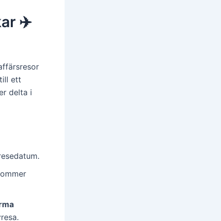
ar ✈️
 affärsresor
ll ett
r delta i
nresedatum.
u kommer
orma
vresa.