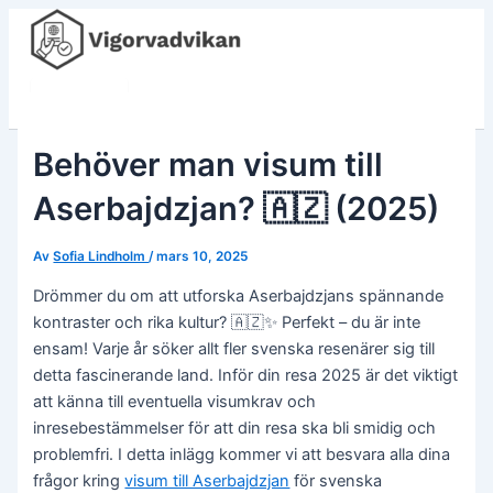
Hoppa
till
innehåll
Main
Menu
Behöver man visum till
Aserbajdzjan? 🇦🇿 (2025)
Av
Sofia Lindholm
/
mars 10, 2025
Drömmer du om att utforska Aserbajdzjans spännande
kontraster och rika kultur? 🇦🇿✨ Perfekt – du är inte
ensam! Varje år söker allt fler svenska resenärer sig till
detta fascinerande land. Inför din resa 2025 är det viktigt
att känna till eventuella visumkrav och
inresebestämmelser för att din resa ska bli smidig och
problemfri. I detta inlägg kommer vi att besvara alla dina
frågor kring
visum till Aserbajdzjan
för svenska