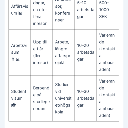
dagar,
5–10
500–
Affärsvis
sor,
en eller
arbetsda
1000
um 📊
konfere
flera
gar
SEK
nser
inresor
Varieran
Upp till
Arbete,
de
Arbetsvi
10–20
ett år
längre
(kontakt
sum
arbetsda
(fler
affärspr
a
👨‍💻
gar
inresor)
ojekt
ambass
aden)
Varieran
Studier
Beroend
de
Student
vid
10–30
e på
(kontakt
visum
universit
arbetsda
studiepe
a
🎓
et/högs
gar
rioden
ambass
kola
aden)