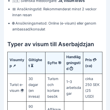
🇸🇪 Svenska medborgare:
Ja, visum krävs
📅 Ansökningstid: Rekommenderat minst 2 veckor
innan resan
🌐 Ansökningsmetod: Online (e-visum) eller genom
ambassad/konsulat
Typer av visum till Aserbajdzjan
Handläg
Visumty
Giltighe
Pris 💳
Syfte 🎯
gningsti
p 📌
t ⏳
(ca)
d ⏱️
30
Turism
cirka
1–3
Turist e-
dagar
och
250 SEK
arbetsda
visum 🌍
(en
kortare
(25
gar
inresa)
besök
USD)
90
Affärsre